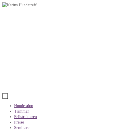
Zum
Inhalt
springen
Zum
Hundesalon
Inhalt
Trimmen
springen
Fellstrukturen
Preise
Seminare