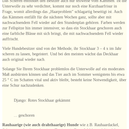
Das Scheren entbindet den Besitzer auch nur teilweise vom Kämmen. Ist die
Unterwolle zu sehr verdichtet, kommt nur noch eine Kurzhaarfrisur in
Frage, womit allerdings das „Haarproblem“ schlagartig beseitigt ist. Auch
das Kämmen entfällt für die nächsten Wochen ganz, sollte aber mit
nachwachsendem Fell wieder auf den Stundenplan gehören. Farben werden
zur Fellspitze hin immer intensiver, so dass ein Stockhaar geschoren auch
eine farbliche Blässe mit sich bringt, die mit nachwachsendem Fell wieder
auffrischt.
Viele Hundebesitzer sind von der Methode, ihr Stockhaar 3 – 4 x im Jahr
scheren zu lassen, begeistert. Und bei den meisten wächst das Deckhaar
auch original wieder nach.
Solange Sie Ihrem Stockhaar problemlos die Unterwolle auf ein moderates
Maß ausbürsten können und das Tier auch im Sommer wenigstens bis etwa
25 ° C im Schatten vital und aktiv bleibt, besteht keine Notwendigkeit, über
eine Schur nachzudenken.
Django: Rotes Stockhaar gekämmt
... geschoren
Rauhaarige (wie auch drahthaarige) Hunde
wie z.B. Rauhaardackel,