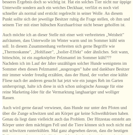
besseres Ergebnis doch so wichtig ist. Hat ein solches Tier nicht nur üppige
Unterwolle sondern auch ein weiches Deckhaar, verfilzt es noch viel
schneller als normal und erstickt regelrecht in seiner Wolle. An diesem
Punkt sollte sich der jeweilige Besitzer ruhig die Frage stellen, ob ihm und
seinem Tier mit einer hübschen Kurzhaarfrisur nicht besser geholfen ist.
Auch möchte ich an dieser Stelle mit einer weit verbreiteten „Weisheit“
aufräumen, dass Unterwolle im Winter warm und im Sommer kühl sein
soll. In diesem Zusammenhang verbreiten sich gerne Begriffe wie
„Thermoskanne“, „Hohlfaser“, „Isolier-Effekt“ oder ähnliches. Seit wann,
bitteschön, ist ein zugeknöpfter Pelzmantel im Sommer kühl???
Nachdem ich im Lauf der Jahre unzähligen solcher Hunde wenigstens im
Sommer eben diesen Pelzmantel „ausgezogen“ habe und dankbare Besitzer
mir immer wieder freudig erzählen, dass der Hund, der vorher eine kühle
Fliese nach der anderen gesucht hat jetzt wie ein junges Reh im Garten
umherspringt, halte ich diese in sich schon unlogische Aussage für eine
reine Marketing-Idee für die Vermarktung langhaariger und wolliger
Rassen.
Auch wird gerne darauf verwiesen, dass Hunde nur unter den Pfoten und
über die Zunge schwitzen und am Körper gar keine Schweißdrüsen haben.
Genau da liegt dann vielleicht auch das Problem. Der Hitzestau entsteht am
Körper unter dem mächtigen Fell und die Tiere können sich noch nicht mal
mit schwitzen runterkühlen. Mal ganz abgesehen davon, dass die heutigen