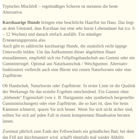
Typisches Mischfell – regelmäßiges Scheren ist meistens die beste
Alternative.
Kurzhaarige Hunde
bringen eine beachtliche Haarflut ins Haus. Das liegt
an dem Umstand, dass Kurzhaar nur eine sehr kurze Lebensdauer hat (ca. 6
– 12 Wochen) und danach einfach ausfällt. Ein ständiger
Erneuerungsprozess also.
Auch gibt es zahlreiche kurzhaarige Hunde, die zusätzlich recht üppige
Unterwolle bilden. Um das Aufkommen dieser abgelebten Haare
einzudämmen, empfiehlt sich ein Fellpflegehandschuh aus Gummi oder ein
Gummistriegel. Optimal aus Naturkautschuk / Weichgummi. Alternativ
funktioniert vielleicht auch eine Bürste mit reinen Naturborsten oder eine
Zupfbürste.
Ob Handschuh, Naturborste oder Zupfbürste. In erster Linie ist die Qualität
des Werkzeugs für das erzielte Ergebnis entscheidend. Ein Gummi ohne
„klebende“ Eigenschaft (wie z. B. Hartgummi oder synthetisch hergestellte
Gummimischungen) oder eine Zupfbürste, die so hart ist, dass Sie beim
Kämmen schmerzt, sparen Sie sich besser. Wenn Sie sich nicht sicher sind,
sollten Sie sich auf jeden Fall in einem kompetenten Hundesalon beraten
lassen.
Zweimal jährlich zum Ende des Fellwechsels ein gründliches Bad, bei dem
das Fell gut durchmassiert wird, schafft ebenfalls mal wieder Abhilfe.