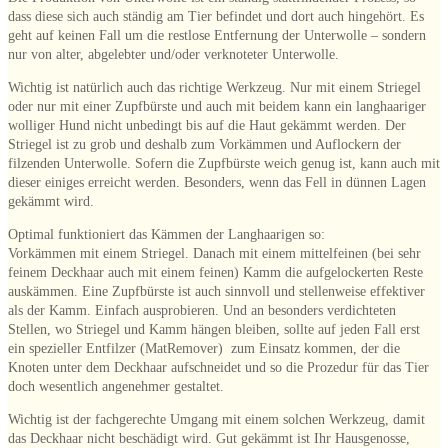
dass diese sich auch ständig am Tier befindet und dort auch hingehört. Es
geht auf keinen Fall um die restlose Entfernung der Unterwolle – sondern
nur von alter, abgelebter und/oder verknoteter Unterwolle.
Wichtig ist natürlich auch das richtige Werkzeug. Nur mit einem Striegel
oder nur mit einer Zupfbürste und auch mit beidem kann ein langhaariger
wolliger Hund nicht unbedingt bis auf die Haut gekämmt werden. Der
Striegel ist zu grob und deshalb zum Vorkämmen und Auflockern der
filzenden Unterwolle. Sofern die Zupfbürste weich genug ist, kann auch mit
dieser einiges erreicht werden. Besonders, wenn das Fell in dünnen Lagen
gekämmt wird.
Optimal funktioniert das Kämmen der Langhaarigen so:
Vorkämmen mit einem Striegel. Danach mit einem mittelfeinen (bei sehr
feinem Deckhaar auch mit einem feinen) Kamm die aufgelockerten Reste
auskämmen. Eine Zupfbürste ist auch sinnvoll und stellenweise effektiver
als der Kamm. Einfach ausprobieren. Und an besonders verdichteten
Stellen, wo Striegel und Kamm hängen bleiben, sollte auf jeden Fall erst
ein spezieller Entfilzer (MatRemover) zum Einsatz kommen, der die
Knoten unter dem Deckhaar aufschneidet und so die Prozedur für das Tier
doch wesentlich angenehmer gestaltet.
Wichtig ist der fachgerechte Umgang mit einem solchen Werkzeug, damit
das Deckhaar nicht beschädigt wird. Gut gekämmt ist Ihr Hausgenosse,