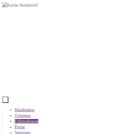
Zum
Inhalt
springen
Zum
Hundesalon
Inhalt
Trimmen
springen
Fellstrukturen
Preise
Seminare