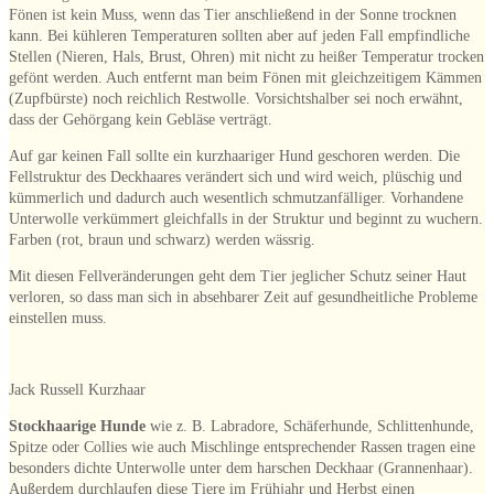
Fönen ist kein Muss, wenn das Tier anschließend in der Sonne trocknen
kann. Bei kühleren Temperaturen sollten aber auf jeden Fall empfindliche
Stellen (Nieren, Hals, Brust, Ohren) mit nicht zu heißer Temperatur trocken
gefönt werden. Auch entfernt man beim Fönen mit gleichzeitigem Kämmen
(Zupfbürste) noch reichlich Restwolle. Vorsichtshalber sei noch erwähnt,
dass der Gehörgang kein Gebläse verträgt.
Auf gar keinen Fall sollte ein kurzhaariger Hund geschoren werden. Die
Fellstruktur des Deckhaares verändert sich und wird weich, plüschig und
kümmerlich und dadurch auch wesentlich schmutzanfälliger. Vorhandene
Unterwolle verkümmert gleichfalls in der Struktur und beginnt zu wuchern.
Farben (rot, braun und schwarz) werden wässrig.
Mit diesen Fellveränderungen geht dem Tier jeglicher Schutz seiner Haut
verloren, so dass man sich in absehbarer Zeit auf gesundheitliche Probleme
einstellen muss.
Jack Russell Kurzhaar
Stockhaarige Hunde
wie z. B. Labradore, Schäferhunde, Schlittenhunde,
Spitze oder Collies wie auch Mischlinge entsprechender Rassen tragen eine
besonders dichte Unterwolle unter dem harschen Deckhaar (Grannenhaar).
Außerdem durchlaufen diese Tiere im Frühjahr und Herbst einen