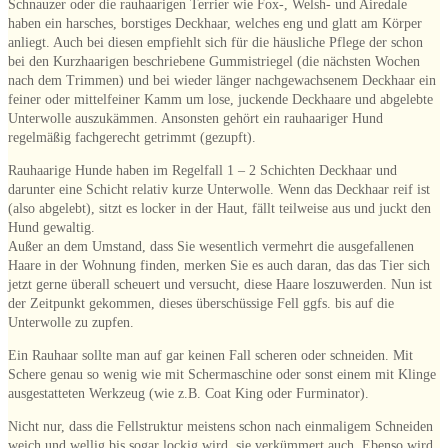
Schnauzer oder die rauhaarigen Terrier wie Fox-, Welsh- und Airedale
haben ein harsches, borstiges Deckhaar, welches eng und glatt am Körper
anliegt. Auch bei diesen empfiehlt sich für die häusliche Pflege der schon
bei den Kurzhaarigen beschriebene Gummistriegel (die nächsten Wochen
nach dem Trimmen) und bei wieder länger nachgewachsenem Deckhaar ein
feiner oder mittelfeiner Kamm um lose, juckende Deckhaare und abgelebte
Unterwolle auszukämmen. Ansonsten gehört ein rauhaariger Hund
regelmäßig fachgerecht getrimmt (gezupft).
Rauhaarige Hunde haben im Regelfall 1 – 2 Schichten Deckhaar und
darunter eine Schicht relativ kurze Unterwolle. Wenn das Deckhaar reif ist
(also abgelebt), sitzt es locker in der Haut, fällt teilweise aus und juckt den
Hund gewaltig.
Außer an dem Umstand, dass Sie wesentlich vermehrt die ausgefallenen
Haare in der Wohnung finden, merken Sie es auch daran, das das Tier sich
jetzt gerne überall scheuert und versucht, diese Haare loszuwerden. Nun ist
der Zeitpunkt gekommen, dieses überschüssige Fell ggfs. bis auf die
Unterwolle zu zupfen.
Ein Rauhaar sollte man auf gar keinen Fall scheren oder schneiden. Mit
Schere genau so wenig wie mit Schermaschine oder sonst einem mit Klinge
ausgestatteten Werkzeug (wie z.B. Coat King oder Furminator).
Nicht nur, dass die Fellstruktur meistens schon nach einmaligem Schneiden
weich und wellig bis sogar lockig wird, sie verkümmert auch. Ebenso wird