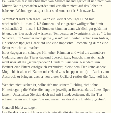
Fellvarianten fast ausschließlich von Menschenhand gezüchtet und nicht von
Mutter Natur geschaffen wurden und vor allem nicht auf das Leben in
beheizten Wohnungen ausgerichtet sind sondern für Schauzwecke.
Vereinfacht lässt sich sagen: wenn ein kleiner wolliger Hund mit
wöchentlich 1 – max. 2 1/2 Stunden und ein großer wolliger Hund mit
wöchentlich 2 – max. 3 1/2 Stunden kämmen dann wirklich gut gekämmt
ist und das Tier auch bei wärmeren Temperaturen (wenigstens bis 25 ° C im
Schatten) im Sommer noch gerne „Gassi“ geht, besteht sicher kein Anlass,
ein schönes üppiges Haarkleid und eine imposante Erscheinung durch eine
Schur zunichte zu machen.
Ist es dagegen ein ständiges Hinterher-Kämmen und wird die zumutbare
Geduldsgrenze des Tieres dauernd überschritten, braucht man sich auch
nicht über all die „schnappenden“ Hunde zu wundern. Nachdem sein
Besitzer eine Flucht erfolgreich verhindert, bleibt dem Tier keine andere
Möglichkeit als nach Kamm oder Hand zu schnappen, um (mit Recht) zum
Ausdruck zu bringen, dass er von dieser Quälerei restlos die Nase voll hat.
Wer sich nicht sicher ist, sollte sich und seinem Liebling nicht ohne
Hinterfragung die Verherrlichung des jeweiligen Rassestandards überstülpen
lassen. Unterhalten Sie sich doch mal mit Hundebesitzern, die ihr Tier
scheren lassen und fragen Sie sie, warum sie das ihrem Liebling „antun“.
Generell bleibt zu sagen:
Die Produktion von Unterwolle ist ein ständig stattfindender Prozess, so