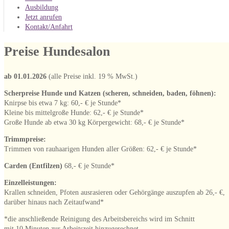
Ausbildung
Jetzt anrufen
Kontakt/Anfahrt
Preise Hundesalon
ab 01.01.2026
(alle Preise inkl. 19 % MwSt.)
Scherpreise Hunde und Katzen (scheren, schneiden, baden, föhnen):
Knirpse bis etwa 7 kg: 60,- € je Stunde*
Kleine bis mittelgroße Hunde: 62,- € je Stunde*
Große Hunde ab etwa 30 kg Körpergewicht: 68,- € je Stunde*
Trimmpreise:
Trimmen von rauhaarigen Hunden aller Größen: 62,- € je Stunde*
Carden (Entfilzen)
68,- € je Stunde*
Einzelleistungen:
Krallen schneiden, Pfoten ausrasieren oder Gehörgänge auszupfen ab 26,- €,
darüber hinaus nach Zeitaufwand*
*die anschließende Reinigung des Arbeitsbereichs wird im Schnitt
mit 10 Minuten zur Arbeitszeit hinzugerechnet