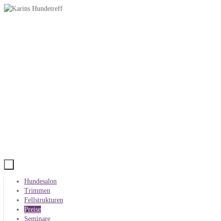
Zum
Inhalt
springen
Zum
Hundesalon
Inhalt
Trimmen
springen
Fellstrukturen
Preise
Seminare