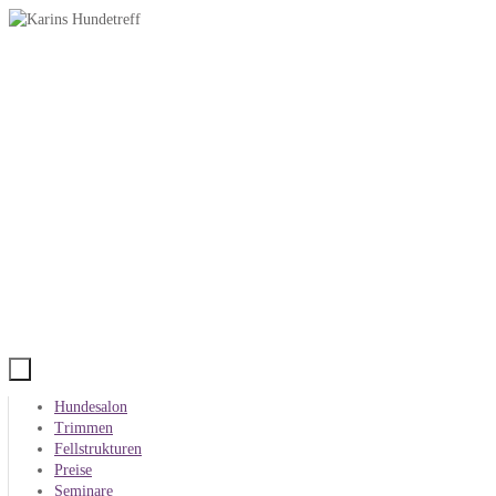
Zum
Inhalt
springen
Zum
Hundesalon
Inhalt
Trimmen
springen
Fellstrukturen
Preise
Seminare