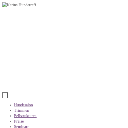
Zum
Inhalt
springen
Zum
Hundesalon
Inhalt
Trimmen
springen
Fellstrukturen
Preise
Seminare