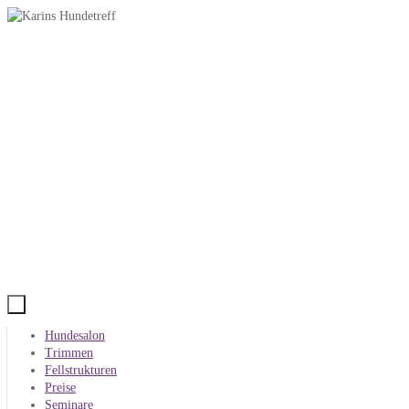
Zum
Inhalt
springen
Zum
Hundesalon
Inhalt
Trimmen
springen
Fellstrukturen
Preise
Seminare