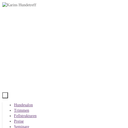
Zum
Inhalt
springen
Zum
Hundesalon
Inhalt
Trimmen
springen
Fellstrukturen
Preise
Seminare