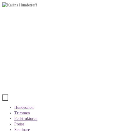
Zum
Inhalt
springen
Zum
Hundesalon
Inhalt
Trimmen
springen
Fellstrukturen
Preise
Seminare